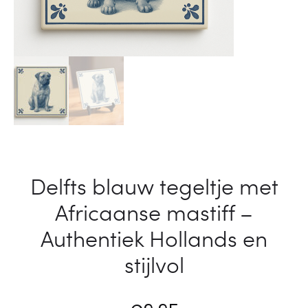
s
e
e
r
m
f
a
e
s
c
t
t
i
e
f
Delfts blauw tegeltje met
p
f
Africaanse mastiff –
r
–
e
Authentiek Hollands en
A
s
stijlvol
u
e
t
n
h