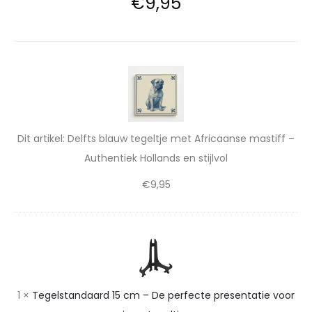
€
9,95
t
e
a
n
t
t
D
i
e
i
l
e
e
f
v
Dit artikel:
Delfts blauw tegeltje met Africaanse mastiff –
k
t
o
Authentiek Hollands en stijlvol
H
s
o
€
9,95
b
o
r
l
l
a
j
l
T
u
o
a
e
w
u
g
n
t
1
×
Tegelstandaard 15 cm – De perfecte presentatie voor
e
w
e
d