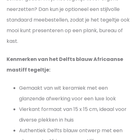
l
t
neerzetten? Dan kun je optioneel een stijlvolle
t
i
standaard meebestellen, zodat je het tegeltje ook
j
j
e
mooi kunt presenteren op een plank, bureau of
l
s
v
kast.
o
l
Kenmerken van het Delfts blauw Africaanse
mastiff tegeltje:
Gemaakt van wit keramiek met een
glanzende afwerking voor een luxe look
Vierkant formaat van 15 x 15 cm, ideaal voor
diverse plekken in huis
Authentiek Delfts blauw ontwerp met een