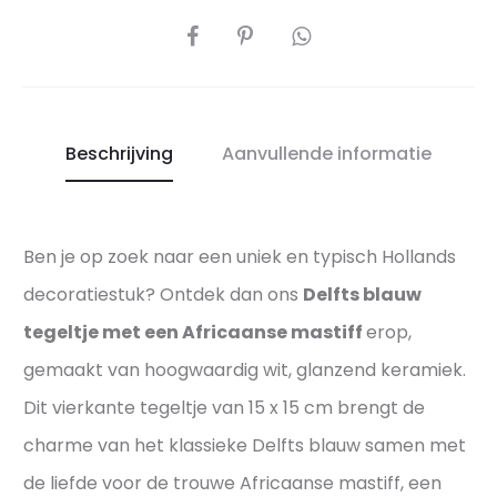
e
n
DEEL
p
s
e
e
r
m
f
a
Beschrijving
Aanvullende informatie
e
s
c
t
t
i
Ben je op zoek naar een uniek en typisch Hollands
e
f
p
decoratiestuk? Ontdek dan ons
Delfts blauw
f
r
–
tegeltje met een Africaanse mastiff
erop,
e
A
gemaakt van hoogwaardig wit, glanzend keramiek.
s
u
Dit vierkante tegeltje van 15 x 15 cm brengt de
e
t
charme van het klassieke Delfts blauw samen met
n
h
t
de liefde voor de trouwe Africaanse mastiff, een
e