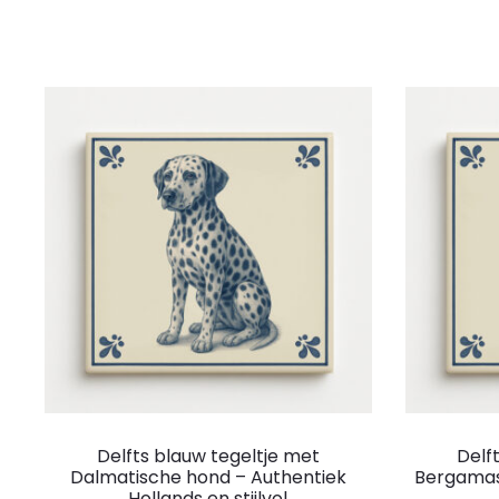
Delfts blauw tegeltje met
Delf
Dalmatische hond – Authentiek
Bergamas
Hollands en stijlvol