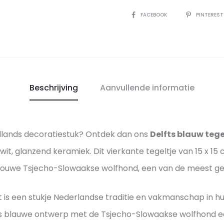
g
a
Authentiek
o
p
DEEL
FACEBOOK
PINTERES
e
a
Hollands
w
r
l
r
en
a
t
e
d
stijlvol
j
a
1
s
aantal
e
5
k
e
Beschrijving
m
Aanvullende informatie
c
s
n
e
m
e
t
t
–
w
T
a
D
ollands decoratiestuk? Ontdek dan ons
Delfts blauw teg
s
o
e
t
t, glanzend keramiek. Dit vierkante tegeltje van 15 x 1
j
p
l
i
trouwe Tsjecho-Slowaakse wolfhond, een van de meest g
e
e
f
e
c
r
et is een stukje Nederlandse traditie en vakmanschap in h
h
v
h
f
o
 Delfts blauwe ontwerp met de Tsjecho-Slowaakse wolfhond
o
o
e