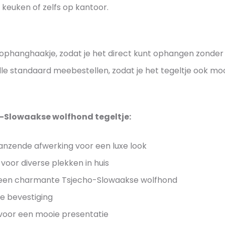
-
keuken of zelfs op kantoor.
c
n
o
S
t
d
r
l
e
–
j
o
p
ophanghaakje, zodat je het direct kunt ophangen zonder ge
A
w
o
r
olle standaard meebestellen, zodat je het tegeltje ook m
a
u
e
u
a
s
t
w
k
e
h
t
s
-Slowaakse wolfhond tegeltje:
n
e
e
e
t
n
w
nzende afwerking voor een luxe look
g
a
o
t
t
 voor diverse plekken in huis
e
l
i
i
 een charmante Tsjecho-Slowaakse wolfhond
l
f
e
e
e bevestiging
t
h
v
k
 voor een mooie presentatie
j
o
o