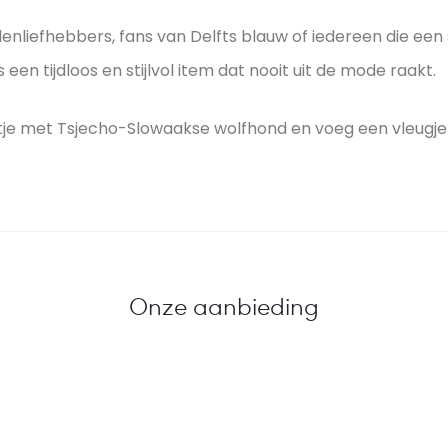
n
H
e
o
d
enliefhebbers, fans van Delfts blauw of iedereen die een s
r
o
s
–
s een tijdloos en stijlvol item dat nooit uit de mode raakt.
j
l
A
o
l
u
u
je met Tsjecho-Slowaakse wolfhond en voeg een vleugje Ho
a
t
w
h
n
t
e
e
d
n
g
s
t
e
e
i
l
Onze aanbieding
n
e
t
k
s
j
H
e
t
o
s
i
l