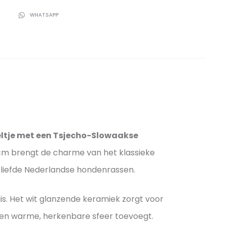
T
WHATSAPP
eltje met een Tsjecho-Slowaakse
5 cm brengt de charme van het klassieke
eliefde Nederlandse hondenrassen.
uis. Het wit glanzende keramiek zorgt voor
 een warme, herkenbare sfeer toevoegt.