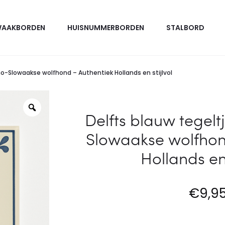
g
b
e
AAKBORDEN
HUISNUMMERBORDEN
STALBORD
l
l
a
s
u
t
o-Slowaakse wolfhond – Authentiek Hollands en stijlvol
w
a
t
n
Delfts blauw tegelt
e
d
Slowaakse wolfhon
g
a
Hollands en 
e
a
l
r
t
d
€
9,9
j
1
e
5