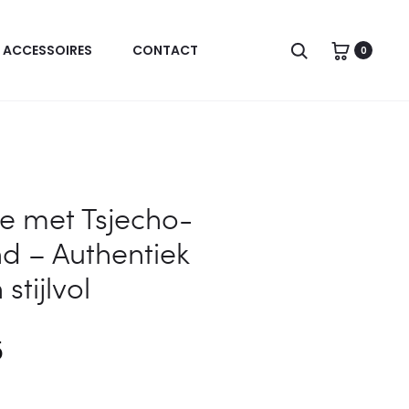
Slowaakse
Zoeken
ACCESSOIRES
CONTACT
0
wolfhond
–
Authentiek
Hollands
en
je met Tsjecho-
stijlvol
d – Authentiek
aantal
stijlvol
5