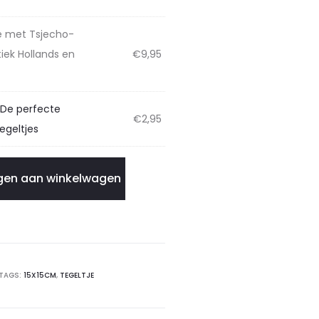
je met Tsjecho-
iek Hollands en
€
9,95
 De perfecte
€
2,95
egeltjes
en aan winkelwagen
TAGS:
15X15CM
,
TEGELTJE