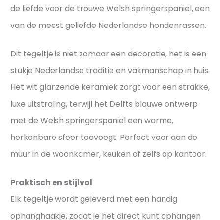
t
de liefde voor de trouwe Welsh springerspaniel, een
u
a
t
van de meest geliefde Nederlandse hondenrassen.
t
h
i
e
Dit tegeltje is niet zomaar een decoratie, het is een
e
n
stukje Nederlandse traditie en vakmanschap in huis.
v
t
Het wit glanzende keramiek zorgt voor een strakke,
o
i
o
luxe uitstraling, terwijl het Delfts blauwe ontwerp
e
r
k
met de Welsh springerspaniel een warme,
j
H
herkenbare sfeer toevoegt. Perfect voor aan de
o
o
muur in de woonkamer, keuken of zelfs op kantoor.
u
l
w
l
Praktisch en stijlvol
t
a
e
Elk tegeltje wordt geleverd met een handig
n
g
d
ophanghaakje, zodat je het direct kunt ophangen