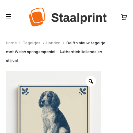
n
j
d
e
a
m
a
e
r
t
Home
Tegeltjes
Honden
Delfts blauw tegeltje
d
met Welsh springerspaniel – Authentiek Hollands en
W
1
stijlvol
e
5
l
c
s
m
h
–
s
D
p
e
r
p