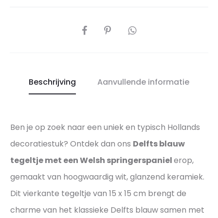
aantal
D
p
l
e
r
DEEL
p
i
e
n
r
g
f
e
Beschrijving
Aanvullende informatie
e
r
c
s
t
p
Ben je op zoek naar een uniek en typisch Hollands
e
a
p
decoratiestuk? Ontdek dan ons
Delfts blauw
n
r
i
tegeltje met een Welsh springerspaniel
erop,
e
e
gemaakt van hoogwaardig wit, glanzend keramiek.
s
l
Dit vierkante tegeltje van 15 x 15 cm brengt de
e
–
charme van het klassieke Delfts blauw samen met
n
A