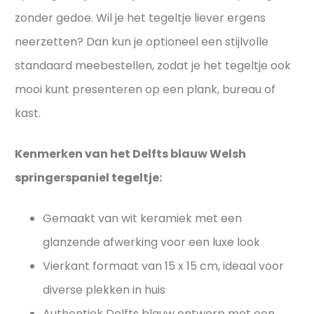
e
s
zonder gedoe. Wil je het tegeltje liever ergens
l
e
neerzetten? Dan kun je optioneel een stijlvolle
t
n
standaard meebestellen, zodat je het tegeltje ook
j
s
e
mooi kunt presenteren op een plank, bureau of
t
s
i
kast.
j
l
Kenmerken van het Delfts blauw Welsh
v
springerspaniel tegeltje:
o
l
Gemaakt van wit keramiek met een
glanzende afwerking voor een luxe look
Vierkant formaat van 15 x 15 cm, ideaal voor
diverse plekken in huis
Authentiek Delfts blauw ontwerp met een