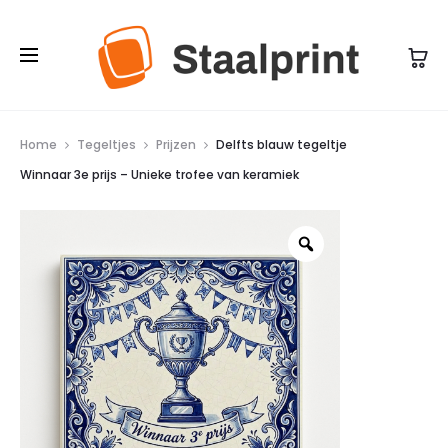
n
j
d
e
a
W
a
i
r
n
Home
Tegeltjes
Prijzen
Delfts blauw tegeltje
d
Winnaar 3e prijs – Unieke trofee van keramiek
n
1
a
5
a
c
r
m
3
–
e
D
p
e
r
p