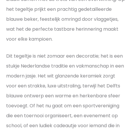
v
i
het tegeltje prijkt een prachtig gedetailleerde
a
e
n
blauwe beker, feestelijk omringd door vlaggetjes,
v
k
wat het de perfecte tastbare herinnering maakt
o
e
voor elke kampioen.
o
r
r
a
Dit tegeltje is niet zomaar een decoratie; het is een
j
m
o
stukje Nederlandse traditie en vakmanschap in een
i
u
e
modern jasje. Het wit glanzende keramiek zorgt
w
k
voor een strakke, luxe uitstraling, terwijl het Delfts
t
blauwe ontwerp een warme en herkenbare sfeer
e
toevoegt. Of het nu gaat om een sportvereniging
g
e
die een toernooi organiseert, een evenement op
l
school, of een ludiek cadeautje voor iemand die in
t