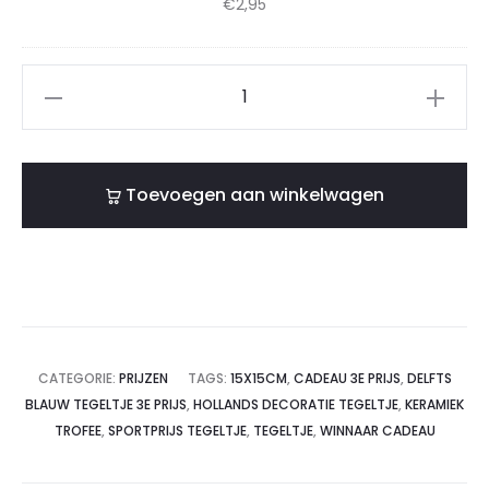
€
2,95
e
t
t
l
e
a
t
Delfts
n
g
j
blauw
d
e
e
tegeltje
a
W
l
Winnaar
a
i
Toevoegen aan winkelwagen
t
3e
r
n
j
prijs
d
n
–
1
e
a
Unieke
5
a
s
trofee
c
r
van
m
3
CATEGORIE:
PRIJZEN
TAGS:
15X15CM
,
CADEAU 3E PRIJS
,
DELFTS
keramiek
–
e
BLAUW TEGELTJE 3E PRIJS
,
HOLLANDS DECORATIE TEGELTJE
,
KERAMIEK
aantal
D
TROFEE
,
SPORTPRIJS TEGELTJE
,
TEGELTJE
,
WINNAAR CADEAU
p
e
r
p