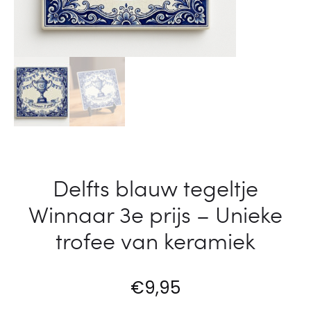
i
e
j
r
s
f
–
e
U
c
n
t
i
e
e
Delfts blauw tegeltje
p
k
Winnaar 3e prijs – Unieke
r
e
e
trofee van keramiek
t
s
r
e
€
9,95
o
n
f