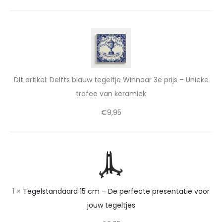
t
e
a
D
e
t
e
v
l
i
a
f
e
Dit artikel:
Delfts blauw tegeltje Winnaar 3e prijs – Unieke
n
t
trofee van keramiek
v
k
s
o
€
9,95
b
e
l
o
r
a
r
a
T
u
j
e
m
w
o
g
t
i
1
×
Tegelstandaard 15 cm – De perfecte presentatie voor
e
u
e
e
jouw tegeltjes
l
g
w
k
s