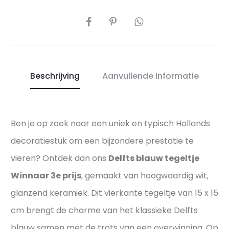
i
e
j
DEEL
r
s
f
–
e
U
c
n
Beschrijving
Aanvullende informatie
t
i
e
e
p
k
Ben je op zoek naar een uniek en typisch Hollands
r
e
decoratiestuk om een bijzondere prestatie te
e
t
s
vieren? Ontdek dan ons
Delfts blauw tegeltje
r
e
o
Winnaar 3e prijs
, gemaakt van hoogwaardig wit,
n
f
glanzend keramiek. Dit vierkante tegeltje van 15 x 15
t
e
cm brengt de charme van het klassieke Delfts
a
e
blauw samen met de trots van een overwinning. Op
t