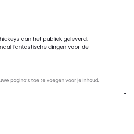
hickeys aan het publiek geleverd.
maal fantastische dingen voor de
we pagina’s toe te voegen voor je inhoud.
G
na
bo