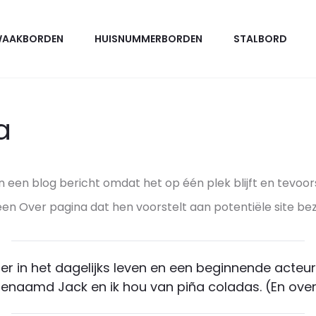
AAKBORDEN
HUISNUMMERBORDEN
STALBORD
a
n een blog bericht omdat het op één plek blijft en tevoors
 Over pagina dat hen voorstelt aan potentiële site bezoe
ier in het dagelijks leven en een beginnende acteur 
genaamd Jack en ik hou van piña coladas. (En over