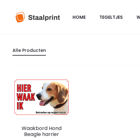
HOME
TEGELTJES
W
Alle Producten
Dit
Waakbord Hond
product
Beagle harrier