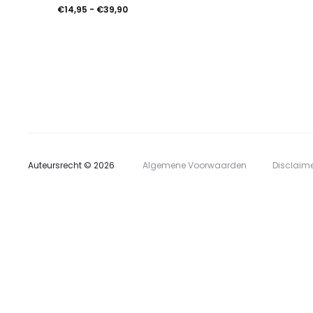
heeft
Prijsklasse:
€
14,95
-
€
39,90
meerdere
€14,95
tot
variaties.
€39,90
Deze
optie
kan
gekozen
Auteursrecht © 2026
Algemene Voorwaarden
Disclaim
worden
op
de
productpagina