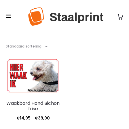
Standaard sortering
Waakbord Hond Bichon
frise
Prijsklasse:
€
14,95
-
€
39,90
€14,95