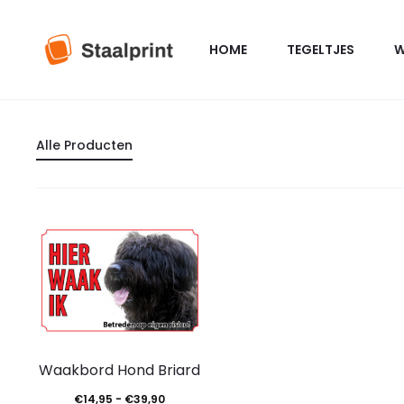
HOME
TEGELTJES
W
Alle Producten
Dit
Waakbord Hond Briard
product
Prijsklasse:
€
14,95
-
€
39,90