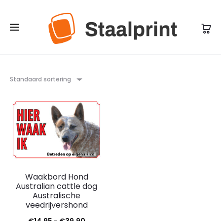
Standaard sortering
Waakbord Hond
Australian cattle dog
Australische
veedrijvershond
Prijsklasse:
€
14,95
-
€
39,90