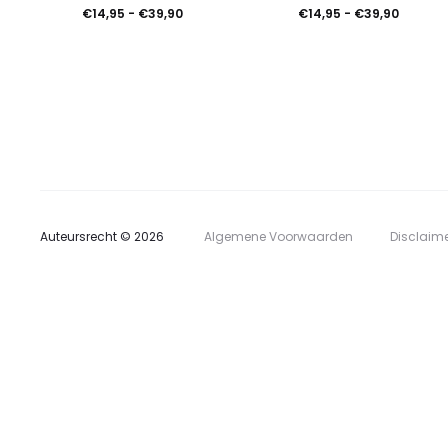
heeft
Prijsklasse:
Prijskla
€
14,95
-
€
39,90
€
14,95
-
€
39,90
meerdere
€14,95
€14,95
tot
tot
variaties.
v
€39,90
€39,90
Deze
optie
kan
gekozen
Auteursrecht © 2026
Algemene Voorwaarden
Disclaim
worden
op
de
productpagina