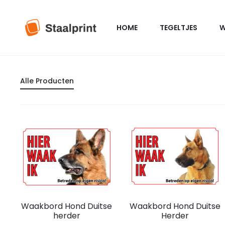
HOME
TEGELTJES
W
Alle Producten
Dit
D
Waakbord Hond Duitse
Waakbord Hond Duitse
product
herder
Herder