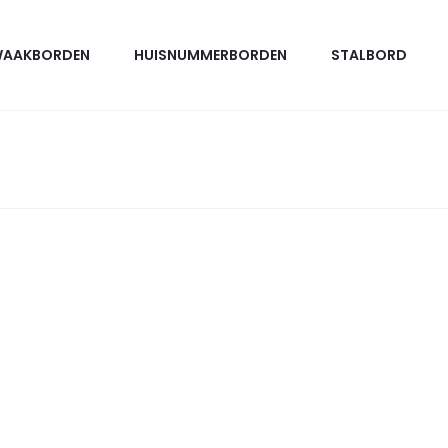
AAKBORDEN
HUISNUMMERBORDEN
STALBORD
it
product