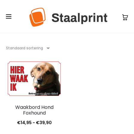
Standaard sortering
Waakbord Hond
Foxhound
Prijsklasse:
€
14,95
-
€
39,90
€14,95