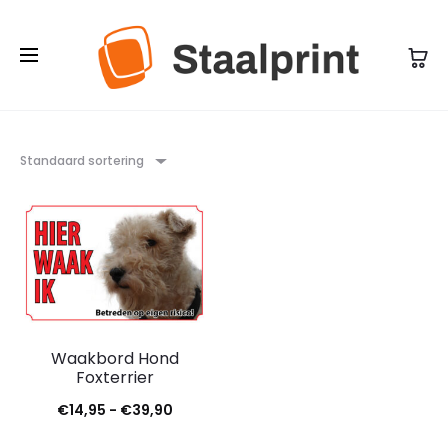
Standaard sortering
Waakbord Hond
Foxterrier
Prijsklasse:
€
14,95
-
€
39,90
€14,95