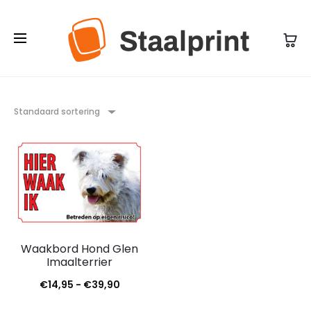
Standaard sortering
Waakbord Hond Glen
Imaalterrier
Prijsklasse:
€
14,95
-
€
39,90
€14,95