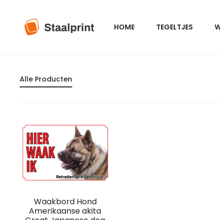
HOME
TEGELTJES
W
Alle Producten
Dit
Waakbord Hond
product
Amerikaanse akita