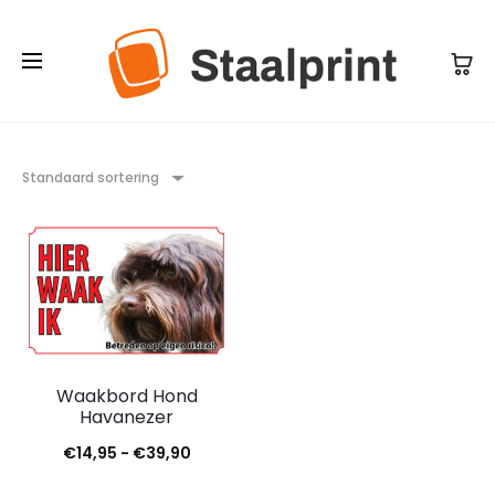
Standaard sortering
Waakbord Hond
Havanezer
Prijsklasse:
€
14,95
-
€
39,90
€14,95