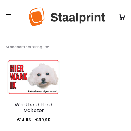
Standaard sortering
Waakbord Hond
Maltezer
Prijsklasse:
€
14,95
-
€
39,90
€14,95