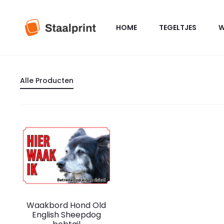
HOME
TEGELTJES
W
Alle Producten
Dit
Waakbord Hond Old
product
English Sheepdog