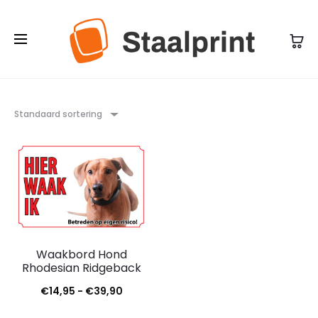
Standaard sortering
Waakbord Hond
Rhodesian Ridgeback
Prijsklasse:
€
14,95
-
€
39,90
€14,95