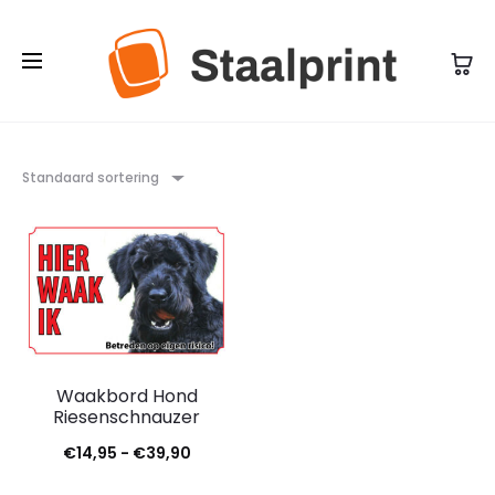
Standaard sortering
Waakbord Hond
Riesenschnauzer
Prijsklasse:
€
14,95
-
€
39,90
€14,95