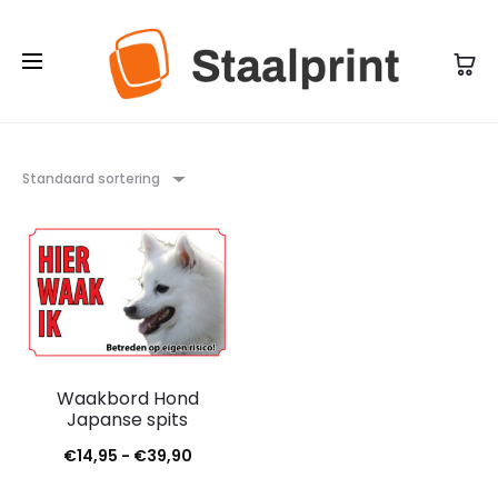
Standaard sortering
Waakbord Hond
Japanse spits
Prijsklasse:
€
14,95
-
€
39,90
€14,95