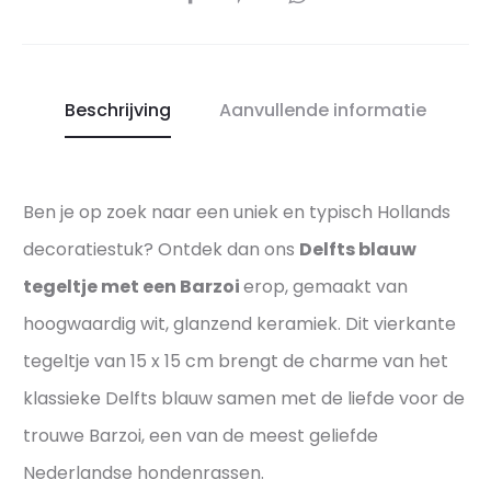
u
e
t
r
h
f
e
Beschrijving
Aanvullende informatie
e
n
c
t
t
i
Ben je op zoek naar een uniek en typisch Hollands
e
e
p
decoratiestuk? Ontdek dan ons
Delfts blauw
k
r
H
tegeltje met een Barzoi
erop, gemaakt van
e
o
hoogwaardig wit, glanzend keramiek. Dit vierkante
s
l
tegeltje van 15 x 15 cm brengt de charme van het
e
l
klassieke Delfts blauw samen met de liefde voor de
n
a
t
trouwe Barzoi, een van de meest geliefde
n
a
d
Nederlandse hondenrassen.
t