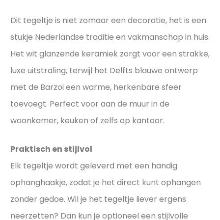
s
i
e
Dit tegeltje is niet zomaar een decoratie, het is een
e
n
stukje Nederlandse traditie en vakmanschap in huis.
v
s
Het wit glanzende keramiek zorgt voor een strakke,
o
t
o
luxe uitstraling, terwijl het Delfts blauwe ontwerp
i
r
j
met de Barzoi een warme, herkenbare sfeer
j
l
toevoegt. Perfect voor aan de muur in de
o
v
woonkamer, keuken of zelfs op kantoor.
u
o
w
l
Praktisch en stijlvol
t
e
Elk tegeltje wordt geleverd met een handig
g
ophanghaakje, zodat je het direct kunt ophangen
e
zonder gedoe. Wil je het tegeltje liever ergens
l
neerzetten? Dan kun je optioneel een stijlvolle
t