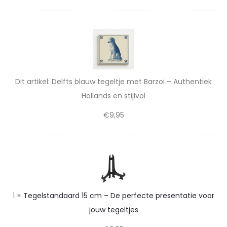
t
n
a
D
d
t
e
s
l
i
e
f
e
Dit artikel:
Delfts blauw tegeltje met Barzoi – Authentiek
n
t
Hollands en stijlvol
v
s
s
o
€
9,95
b
t
l
o
i
a
r
j
T
u
j
e
l
w
o
g
t
v
1
×
Tegelstandaard 15 cm – De perfecte presentatie voor
e
u
e
o
jouw tegeltjes
l
g
w
l
s