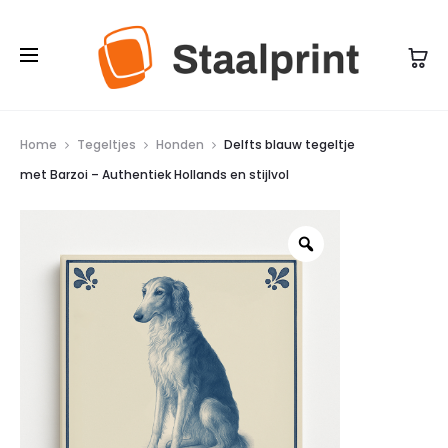
n
j
d
e
a
m
a
e
r
t
Home
Tegeltjes
Honden
Delfts blauw tegeltje
d
met Barzoi – Authentiek Hollands en stijlvol
B
1
a
5
r
c
z
m
o
–
i
D
–
e
A
p