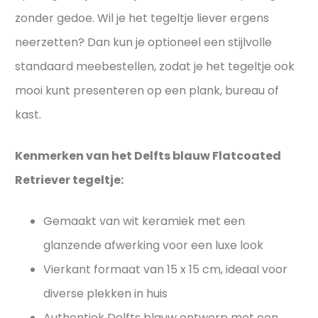
e
e
zonder gedoe. Wil je het tegeltje liever ergens
l
n
neerzetten? Dan kun je optioneel een stijlvolle
t
s
standaard meebestellen, zodat je het tegeltje ook
j
t
e
mooi kunt presenteren op een plank, bureau of
i
s
j
kast.
l
v
Kenmerken van het Delfts blauw Flatcoated
o
Retriever tegeltje:
l
Gemaakt van wit keramiek met een
glanzende afwerking voor een luxe look
Vierkant formaat van 15 x 15 cm, ideaal voor
diverse plekken in huis
Authentiek Delfts blauw ontwerp met een