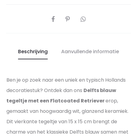
aantal
D
a
e
t
DEEL
p
e
e
d
r
R
f
e
Beschrijving
Aanvullende informatie
e
t
c
r
t
i
Ben je op zoek naar een uniek en typisch Hollands
e
e
p
decoratiestuk? Ontdek dan ons
Delfts blauw
v
r
e
tegeltje met een Flatcoated Retriever
erop,
e
r
gemaakt van hoogwaardig wit, glanzend keramiek.
s
–
Dit vierkante tegeltje van 15 x 15 cm brengt de
e
A
charme van het klassieke Delfts blauw samen met
n
u