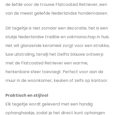
t
de liefde voor de trouwe Flatcoated Retriever, een
t
a
h
van de meest geliefde Nederlandse hondenrassen.
t
e
i
n
Dit tegeltje is niet zomaar een decoratie, het is een
e
t
stukje Nederlandse traditie en vakmanschap in huis.
v
i
Het wit glanzende keramiek zorgt voor een strakke,
o
e
o
luxe uitstraling, terwijl het Delfts blauwe ontwerp
k
r
H
met de Flatcoated Retriever een warme,
j
o
herkenbare sfeer toevoegt. Perfect voor aan de
o
l
muur in de woonkamer, keuken of zelfs op kantoor.
u
l
w
a
Praktisch en stijlvol
t
n
e
Elk tegeltje wordt geleverd met een handig
d
g
s
ophanghaakje, zodat je het direct kunt ophangen