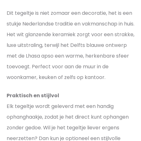
a
i
n
Dit tegeltje is niet zomaar een decoratie, het is een
e
d
stukje Nederlandse traditie en vakmanschap in huis.
v
s
Het wit glanzende keramiek zorgt voor een strakke,
o
e
o
luxe uitstraling, terwijl het Delfts blauwe ontwerp
n
r
s
met de Lhasa apso een warme, herkenbare sfeer
j
t
toevoegt. Perfect voor aan de muur in de
o
i
woonkamer, keuken of zelfs op kantoor.
u
j
w
l
Praktisch en stijlvol
t
v
e
Elk tegeltje wordt geleverd met een handig
o
g
l
ophanghaakje, zodat je het direct kunt ophangen
e
zonder gedoe. Wil je het tegeltje liever ergens
l
neerzetten? Dan kun je optioneel een stijlvolle
t