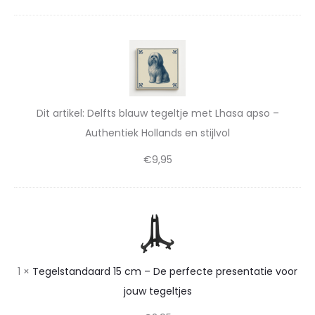
t
l
a
D
l
t
e
a
l
i
n
f
e
Dit artikel:
Delfts blauw tegeltje met Lhasa apso –
d
t
Authentiek Hollands en stijlvol
v
s
s
o
€
9,95
b
e
l
o
n
a
r
s
T
u
j
e
t
w
o
g
t
i
1
×
Tegelstandaard 15 cm – De perfecte presentatie voor
e
u
e
j
jouw tegeltjes
l
g
w
l
s