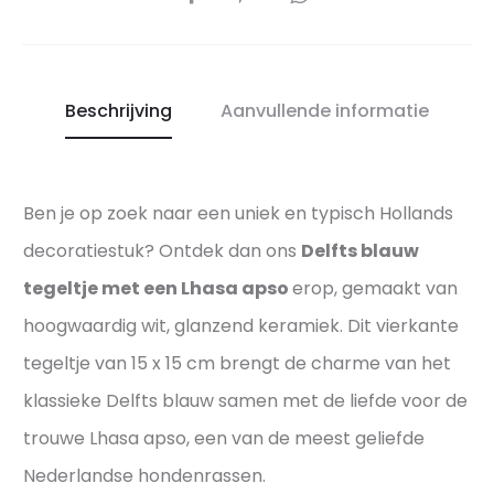
o
e
–
r
A
f
u
Beschrijving
Aanvullende informatie
e
t
c
h
t
e
Ben je op zoek naar een uniek en typisch Hollands
e
n
p
decoratiestuk? Ontdek dan ons
Delfts blauw
t
r
i
tegeltje met een Lhasa apso
erop, gemaakt van
e
e
hoogwaardig wit, glanzend keramiek. Dit vierkante
s
k
tegeltje van 15 x 15 cm brengt de charme van het
e
H
klassieke Delfts blauw samen met de liefde voor de
n
o
t
trouwe Lhasa apso, een van de meest geliefde
l
a
l
Nederlandse hondenrassen.
t