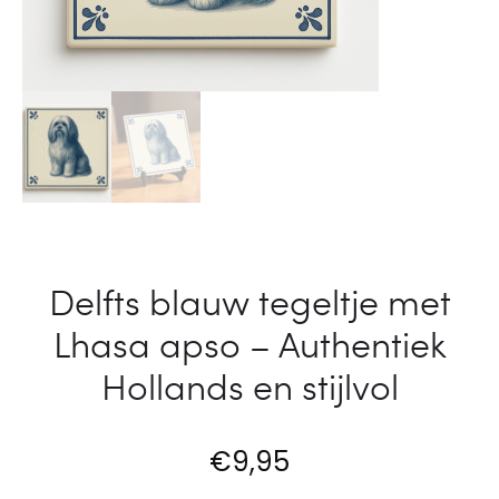
o
e
–
r
A
f
u
e
t
c
h
t
e
e
n
Delfts blauw tegeltje met
p
t
Lhasa apso – Authentiek
r
i
e
Hollands en stijlvol
e
s
k
e
€
9,95
H
n
o