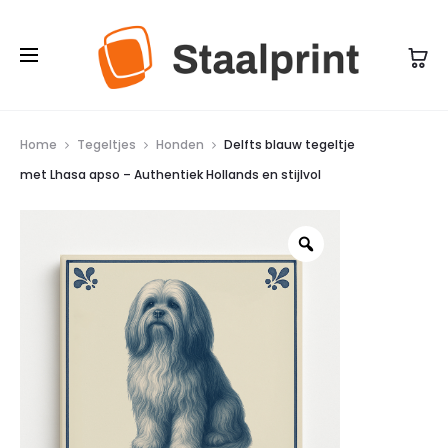
n
j
d
e
a
m
a
e
r
t
Home
Tegeltjes
Honden
Delfts blauw tegeltje
d
met Lhasa apso – Authentiek Hollands en stijlvol
L
1
h
5
a
c
s
m
a
–
a
D
p
e
s
p