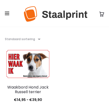
Standaard sortering
Waakbord Hond Jack
Russell terrier
Prijsklasse:
€
14,95
-
€
39,90
€14,95