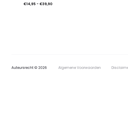
heeft
Prijsklasse:
€
14,95
-
€
39,90
meerdere
€14,95
tot
variaties.
€39,90
Deze
optie
kan
gekozen
Auteursrecht © 2026
Algemene Voorwaarden
Disclaim
worden
op
de
productpagina