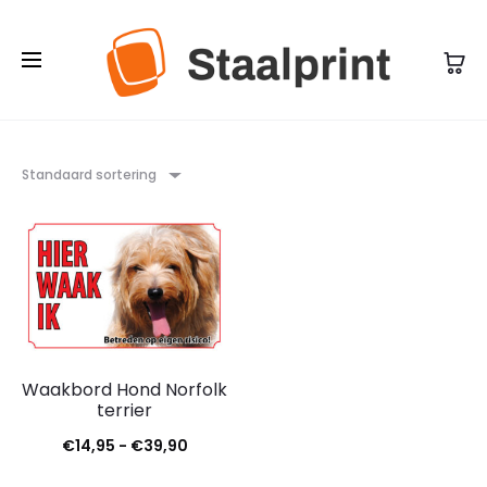
Standaard sortering
Waakbord Hond Norfolk
terrier
Prijsklasse:
€
14,95
-
€
39,90
€14,95